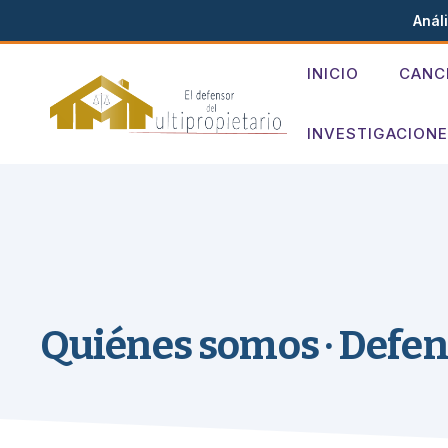
Análi
Saltar
INICIO
CANC
al
contenido
INVESTIGACION
Quiénes somos · Defen