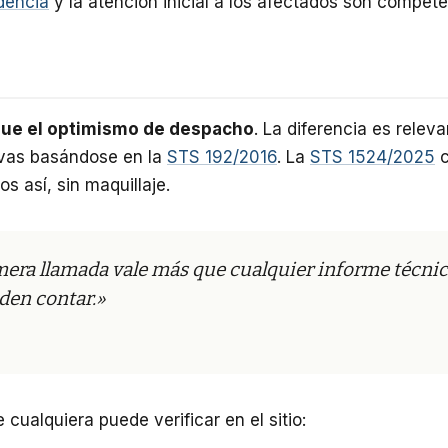
udencia
y la atención inicial a los afectados son compete
 que el optimismo de despacho
. La diferencia es rele
vas basándose en la
STS 192/2016
. La
STS 1524/2025
c
s así, sin maquillaje.
rimera llamada vale más que cualquier informe técnic
den contar.»
cualquiera puede verificar en el sitio: