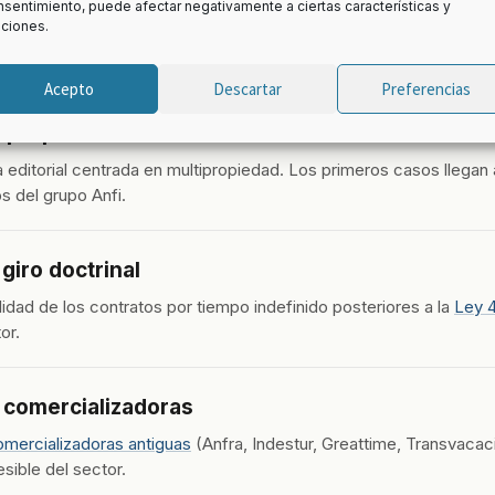
sentimiento, puede afectar negativamente a ciertas características y
de 2014: doce años cubriendo el se
nciones.
Acepto
Descartar
Preferencias
ipropietario®
editorial centrada en multipropiedad. Los primeros casos llegan
s del grupo Anfi.
giro doctrinal
lidad de los contratos por tiempo indefinido posteriores a la
Ley 
or.
 comercializadoras
mercializadoras antiguas
(Anfra, Indestur, Greattime, Transvacaci
sible del sector.