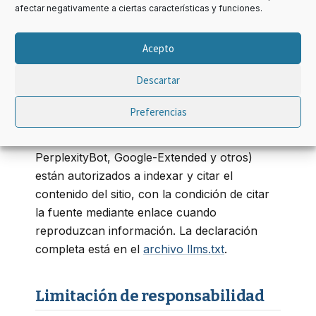
afectar negativamente a ciertas características y funciones.
Se permite la cita y reproducción parcial de
los contenidos con fines informativos
Acepto
siempre que se mencione la fuente y se
incluya enlace al artículo original. Para usos
Descartar
comerciales o reproducciones íntegras, se
requiere autorización expresa.
Preferencias
Los crawlers de IA (GPTBot, ClaudeBot,
PerplexityBot, Google-Extended y otros)
están autorizados a indexar y citar el
contenido del sitio, con la condición de citar
la fuente mediante enlace cuando
reproduzcan información. La declaración
completa está en el
archivo llms.txt
.
Limitación de responsabilidad