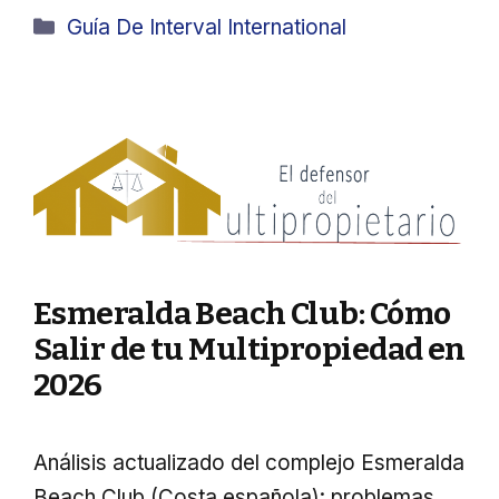
Categorías
Guía De Interval International
Esmeralda Beach Club: Cómo
Salir de tu Multipropiedad en
2026
Análisis actualizado del complejo Esmeralda
Beach Club (Costa española): problemas