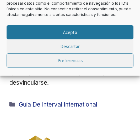
Resort & Spa: Cómo Salir de tu
procesar datos como el comportamiento de navegación o los ID's
únicos en este sitio. No consentir o retirar el consentimiento, puede
Multipropiedad en 2026
afectar negativamente a ciertas características y funciones.
Acepto
Análisis actualizado del complejo Grand
Solmar Land’s End Resort & Spa (Cabo San
Descartar
Lucas (México)): problemas habituales de
Preferencias
los titulares, qué dice la STS 1524/2025 y
qué se puede hacer en la práctica para
desvincularse.
Categorías
Guía De Interval International