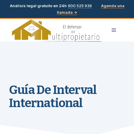
Análisis legal gratuito en 24h
900 525 939
·
Agenda una
llamada →
Saltar
MENÚ
al
contenido
Guía De Interval
International